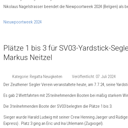
Nikolaus Nagelstrasser beendet die Niewpoortweek 2024 (Belgien) als bes
Nieuwpoortweek 2024
Plätze 1 bis 3 für SV03-Yardstick-Seg
Markus Neitzel
Kategorie:
Regatta Neuigkeiten
Veröffentlicht: 07. Juli 2024
Der Zeuthener Segler Verein veranstaltete heute, am 7.7.24, seine Yardsti
Es gab 2 Wettfahrten mit 25 teilnehmenden Booten bei mäßig starkem Wi
Die 3 teilnehmenden Boote der SV03 belegten die Plätze 1 bis 3.
Sieger wurde Harald Ludwig mit seiner Crew Henning Jaeger und Rüdiger 
Express) . Platz 3 ging an Eric und Ina Uhlemann (Zugvogel).