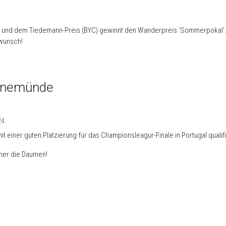
3) und dem Tiedemann-Preis (BYC) gewinnt den Wanderpreis 'Sommerpokal'. E
kwunsch!
arnemünde
24
einer guten Platzierung für das Championsleagur-Finale in Portugal qualifizi
ener die Daumen!