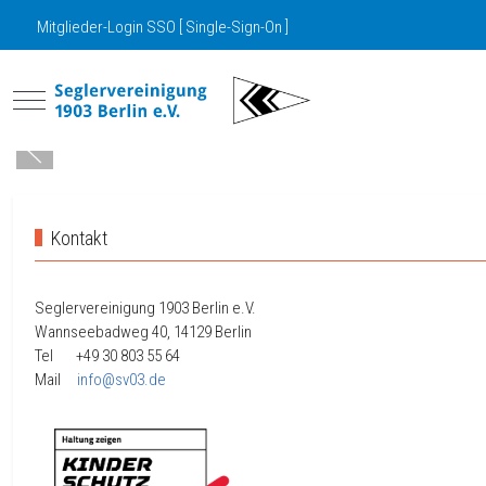
Mitglieder-Login SSO [ Single-Sign-On ]
Mobile Menu Toggle
Kontakt
Seglervereinigung 1903 Berlin e.V.
Wannseebadweg 40, 14129 Berlin
Tel +49 30
803 55 64
Mail
info@sv03.de