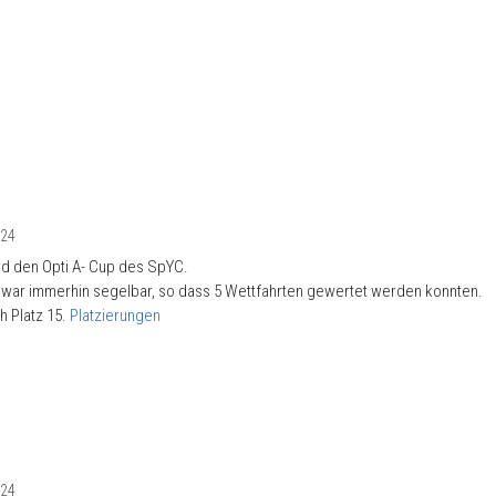
024
ld den Opti A- Cup des SpYC.
e war immerhin segelbar, so dass 5 Wettfahrten gewertet werden konnten.
h Platz 15.
Platzierungen
024