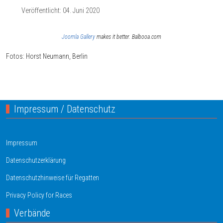
Veröffentlicht: 04. Juni 2020
Joomla Gallery
makes it better. Balbooa.com
Fotos: Horst Neumann, Berlin
Vorheriger Beitrag: SV03 Bundesligateam
Zurück
Impressum / Datenschutz
Impressum
Datenschutzerklärung
Datenschutzhinweise für Regatten
Privacy Policy for Races
Verbände