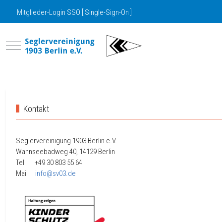
Mitglieder-Login SSO [ Single-Sign-On ]
Mobile Menu Toggle
Kontakt
Seglervereinigung 1903 Berlin e.V.
Wannseebadweg 40, 14129 Berlin
Tel +49 30
803 55 64
Mail
info@sv03.de