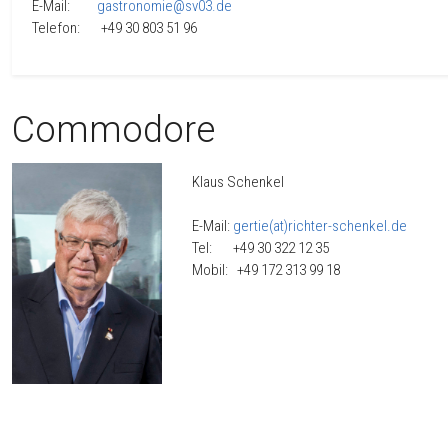
E-Mail:
gastronomie@sv03.de
Telefon: +49 30 803 51 96
Commodore
Klaus Schenkel
E-Mail:
gertie(at)richter-schenkel.de
Tel: +49 30 322 12 35
Mobil: +49 172 313 99 18