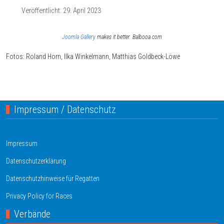
Veröffentlicht: 29. April 2023
Joomla Gallery
makes it better. Balbooa.com
Fotos: Roland Horn, Ilka Winkelmann, Matthias Goldbeck-Löwe
Nächster Beitrag: SV03 Bundesligateam
Weiter
Impressum / Datenschutz
Impressum
Datenschutzerklärung
Datenschutzhinweise für Regatten
Privacy Policy for Races
Verbände