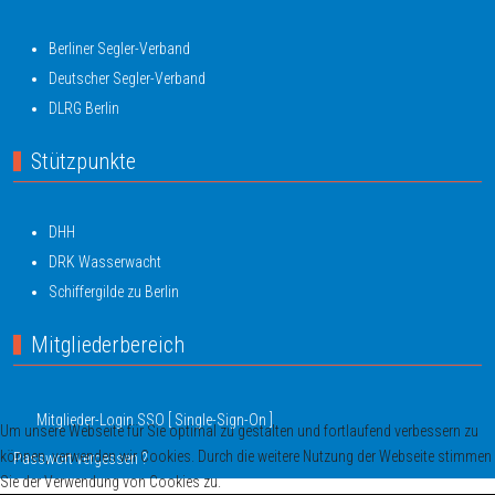
Berliner Segler-Verband
Deutscher Segler-Verband
DLRG Berlin
Stützpunkte
DHH
DRK Wasserwacht
Schiffergilde zu Berlin
Mitgliederbereich
Mitglieder-Login SSO [ Single-Sign-On ]
Um unsere Webseite für Sie optimal zu gestalten und fortlaufend verbessern zu
können, verwenden wir Cookies. Durch die weitere Nutzung der Webseite stimmen
Passwort vergessen ?
Sie der Verwendung von Cookies zu.