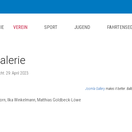
IE
VEREIN
SPORT
JUGEND
FAHRTENSE
alerie
cht: 29. April 2023
Joomla Gallery
makes it better. Ba
orn, Ilka Winkelmann, Matthias Goldbeck-Löwe
rag: SV03 Bundesligateam