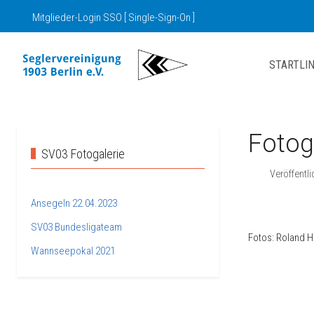
Mitglieder-Login SSO [ Single-Sign-On ]
STARTLIN
Fotog
SV03 Fotogalerie
Veröffentli
Ansegeln 22.04.2023
SV03 Bundesligateam
Fotos: Roland H
Wannseepokal 2021
Nächster Beit
Weiter