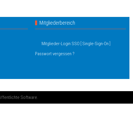
Mitgliederbereich
Mitglieder-Login SSO [ Single-Sign-On ]
Passwort vergessen ?
öffentlichte Software.