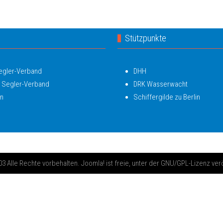
Stützpunkte
Segler-Verband
DHH
 Segler-Verband
DRK Wasserwacht
in
Schiffergilde zu Berlin
 Alle Rechte vorbehalten. Joomla! ist freie, unter der GNU/GPL-Lizenz ver