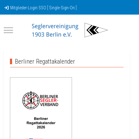
Mitglieder-Login SSO [ Single-Sign-On ]
Mobile Menu Toggle
Berliner Regattakalender