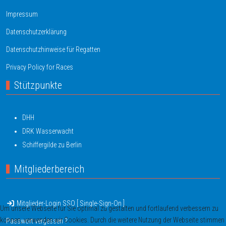
Impressum
Datenschutzerklärung
Datenschutzhinweise für Regatten
Privacy Policy for Races
Stützpunkte
DHH
DRK Wasserwacht
Schiffergilde zu Berlin
Mitgliederbereich
Mitglieder-Login SSO [ Single-Sign-On ]
Um unsere Webseite für Sie optimal zu gestalten und fortlaufend verbessern zu
können, verwenden wir Cookies. Durch die weitere Nutzung der Webseite stimmen
Passwort vergessen ?