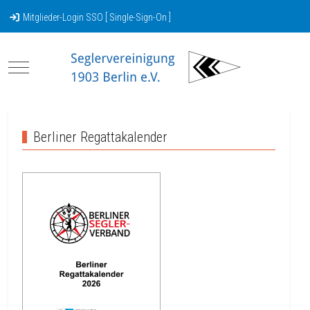
Mitglieder-Login SSO [ Single-Sign-On ]
Mobile Menu Toggle
Berliner Regattakalender