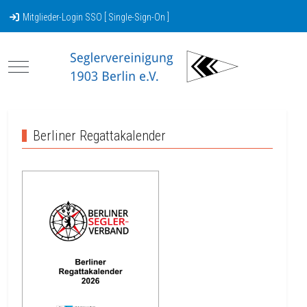
Mitglieder-Login SSO [ Single-Sign-On ]
Mobile Menu Toggle
Berliner Regattakalender