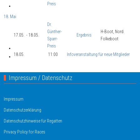
Preis
18. Mai
Dr.
Günther-
H-Boot, Nord.
17.05.
- 18.05.
Ergebnis
Sparr-
Folkeboot
Preis
18.05.
11:00
Infoveranstaltung für neue Mitglieder
Impressum / Datenschutz
Impressum
Datenschutzerklärung
Datenschutzhinweise für Regatten
Privacy Policy for Races