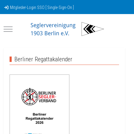
Mitglieder-Login SSO [ Single-Sign-On ]
Mobile Menu Toggle
Berliner Regattakalender