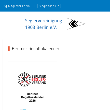
Mitglieder-Login SSO [ Single-Sign-On ]
Mobile Menu Toggle
Berliner Regattakalender