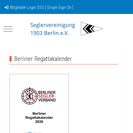
Mitglieder-Login SSO [ Single-Sign-On ]
Mobile Menu Toggle
Berliner Regattakalender