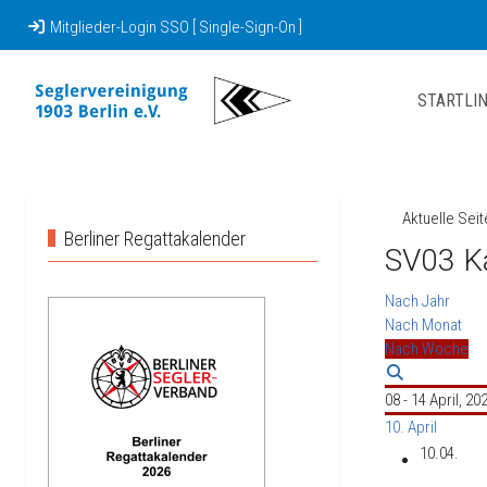
Mitglieder-Login SSO [ Single-Sign-On ]
STARTLIN
Aktuelle Sei
Berliner Regattakalender
SV03 K
Nach Jahr
Nach Monat
Nach Woche
08 - 14 April, 20
10. April
10.04.