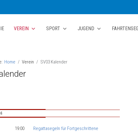
IE
VEREIN
SPORT
JUGEND
FAHRTENSE
te:
Home
Verein
SV03 Kalender
alender
24
19:00
Regattasegeln für Fortgeschrittene