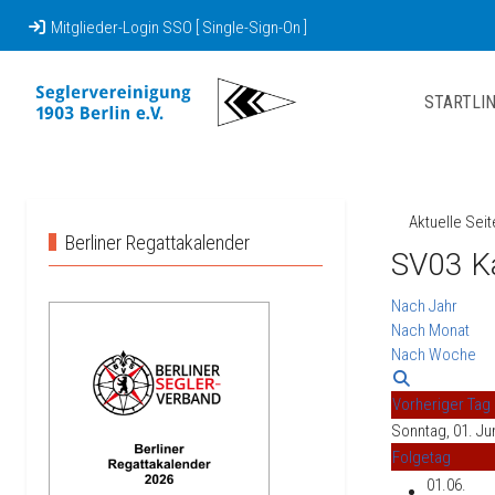
Mitglieder-Login SSO [ Single-Sign-On ]
STARTLIN
Aktuelle Sei
Berliner Regattakalender
SV03 K
Nach Jahr
Nach Monat
Nach Woche
Vorheriger Tag
Sonntag, 01. Ju
Folgetag
01.06.