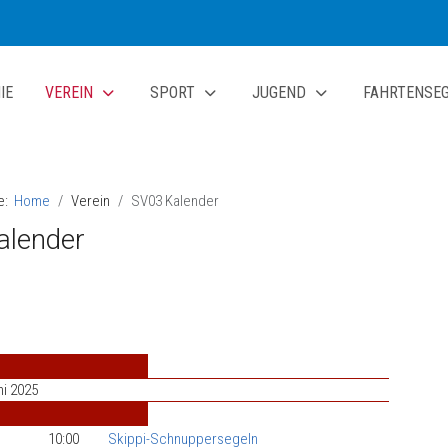
IE
VEREIN
SPORT
JUGEND
FAHRTENSE
te:
Home
Verein
SV03 Kalender
alender
ni 2025
10:00
Skippi-Schnuppersegeln