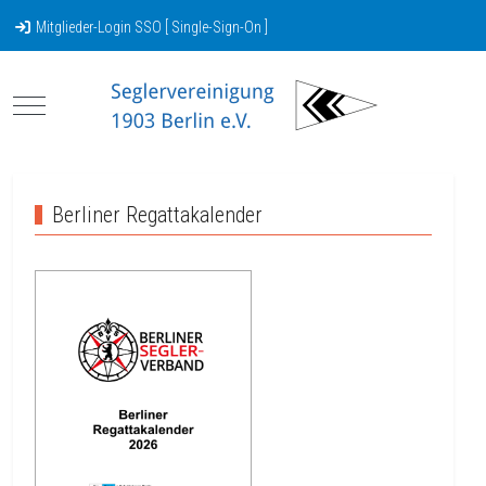
Mitglieder-Login SSO [ Single-Sign-On ]
Mobile Menu Toggle
Berliner Regattakalender