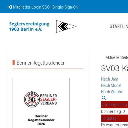
Mitglieder-Login SSO [ Single-Sign-On ]
STARTLIN
Aktuelle Sei
Berliner Regattakalender
SV03 K
Nach Jahr
Nach Monat
Nach Woche
Vorheriger Tag
Donnerstag, 01.
Folgetag
Es wurden kein