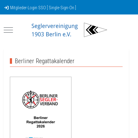
Mitglieder-Login SSO [ Single-Sign-On ]
Mobile Menu Toggle
Berliner Regattakalender