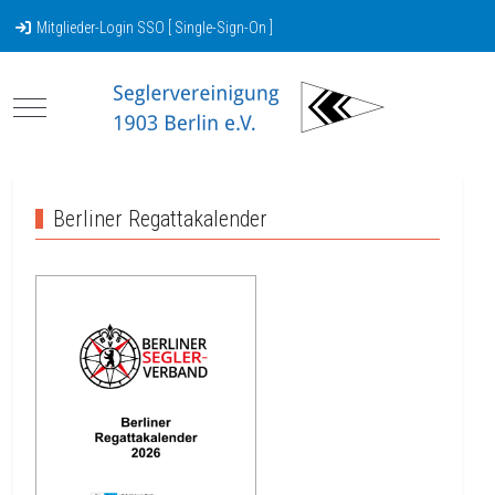
Mitglieder-Login SSO [ Single-Sign-On ]
Mobile Menu Toggle
Berliner Regattakalender