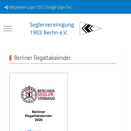
Mitglieder-Login SSO [ Single-Sign-On ]
Mobile Menu Toggle
Berliner Regattakalender