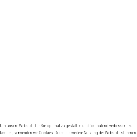
Impressum
Datenschutzerklärung
Datenschutzhinweise für Regatten
Privacy Policy for Races
Stützpunkte
DHH
DRK Wasserwacht
Schiffergilde zu Berlin
Mitgliederbereich
Mitglieder-Login SSO [ Single-Sign-On ]
Um unsere Webseite für Sie optimal zu gestalten und fortlaufend verbessern zu
können, verwenden wir Cookies. Durch die weitere Nutzung der Webseite stimmen
Passwort vergessen ?