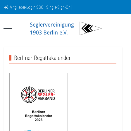
Mitglieder-Login SSO [ Single-Sign-On ]
Mobile Menu Toggle
Berliner Regattakalender