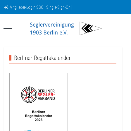
Mitglieder-Login SSO [ Single-Sign-On ]
Mobile Menu Toggle
Berliner Regattakalender