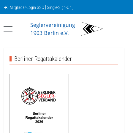
Mitglieder-Login SSO [ Single-Sign-On ]
Mobile Menu Toggle
Berliner Regattakalender