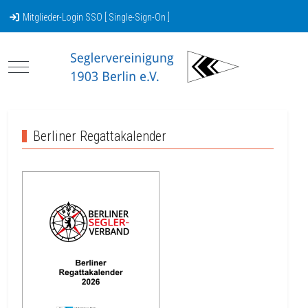
Mitglieder-Login SSO [ Single-Sign-On ]
Mobile Menu Toggle
Berliner Regattakalender