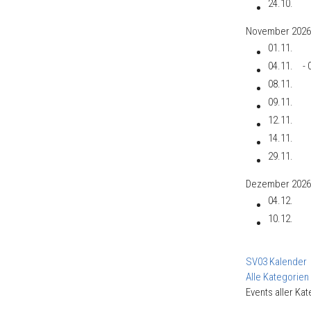
24.10.
November 2026
01.11.
04.11.
- 
08.11.
09.11.
12.11.
14.11.
29.11.
Dezember 2026
04.12.
10.12.
Limite der Pagin
SV03 Kalender
Alle Kategorien 
Events aller Ka