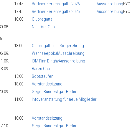
17:45
Berliner Ferienregatta 2026
Ausschreibung
BYC
17:45
Berliner Ferienregatta 2026
Ausschreibung
PYC
18:00
Clubregatta
30.08.
Null-Drei-Cup
6
18:00
Clubregatta mit Siegerehrung
06.09.
Wannseepokal
Ausschreibung
11.09.
IDM Finn Dinghy
Ausschreibung
13.09.
Bären Cup
15:00
Bootstaufen
18:00
Vorstandssitzung
20.09.
Segel-Bundesliga - Berlin
11:00
Infoveranstaltung für neue Mitglieder
18:00
Vorstandssitzung
17.10.
Segel-Bundesliga - Berlin