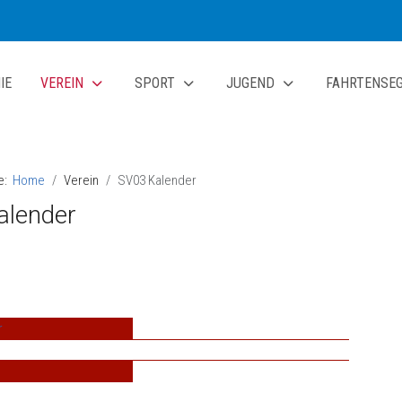
IE
VEREIN
SPORT
JUGEND
FAHRTENSE
te:
Home
Verein
SV03 Kalender
alender
r