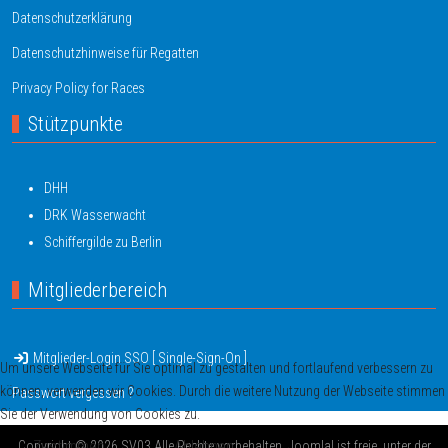
Datenschutzerklärung
Datenschutzhinweise für Regatten
Privacy Policy for Races
Stützpunkte
DHH
DRK Wasserwacht
Schiffergilde zu Berlin
Mitgliederbereich
Mitglieder-Login SSO [ Single-Sign-On ]
Um unsere Webseite für Sie optimal zu gestalten und fortlaufend verbessern zu
können, verwenden wir Cookies. Durch die weitere Nutzung der Webseite stimmen
Passwort vergessen ?
Sie der Verwendung von Cookies zu.
Zustimmen
Ablehnen
Copyright © 2026 SV03 Alle Rechte vorbehalten. Joomla! ist freie, unter der