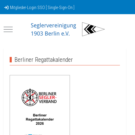
Mitglieder-Login SSO [ Single-Sign-On ]
Mobile Menu Toggle
Berliner Regattakalender