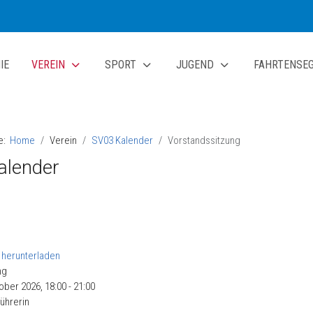
IE
VEREIN
SPORT
JUGEND
FAHRTENSE
te:
Home
Verein
SV03 Kalender
Vorstandssitzung
alender
ng
ober 2026, 18:00 - 21:00
führerin