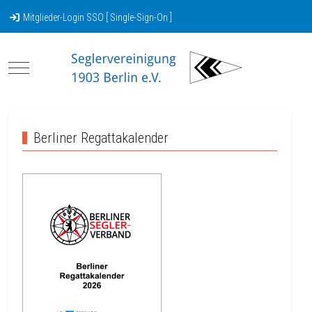
Mitglieder-Login SSO [ Single-Sign-On ]
Mobile Menu Toggle
Berliner Regattakalender