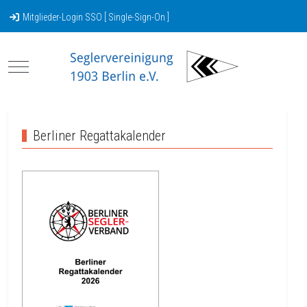
Mitglieder-Login SSO [ Single-Sign-On ]
Mobile Menu Toggle
Berliner Regattakalender