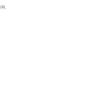
e
 URL