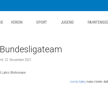
IE
VEREIN
SPORT
JUGEND
FAHRTENSE
Bundesligateam
icht: 22. November 2021
ht Lahrs Wehrmann
Joomla Gallery
makes it better. Ba
itrag: Ansegeln 2023