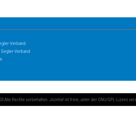
Segler-Verband
 Segler-Verband
in
 Alle Rechte vorbehalten. Joomla! ist freie, unter der GNU/GPL-Lizenz ver