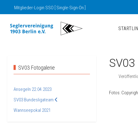
Mitglieder-Login SSO [ Single-Sign-On ]
STARTLIN
SV03 
SV03 Fotogalerie
Veröffentl
Ansegeln 22.04.2023
Fotos: Copyrig
SV03 Bundesligateam
Wannseepokal 2021
Vorheriger Be
Zurück