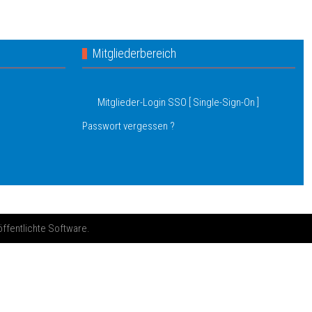
Mitgliederbereich
Mitglieder-Login SSO [ Single-Sign-On ]
Passwort vergessen ?
öffentlichte Software.