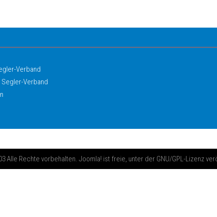
Segler-Verband
 Segler-Verband
in
 Alle Rechte vorbehalten. Joomla! ist freie, unter der GNU/GPL-Lizenz ver