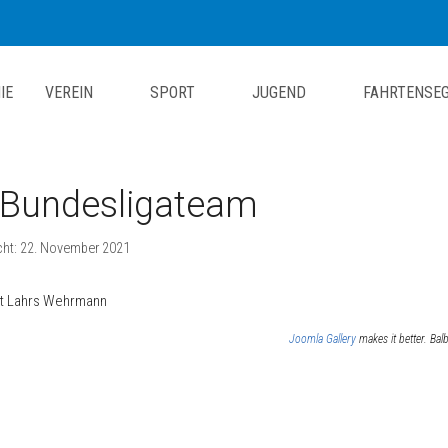
IE
VEREIN
SPORT
JUGEND
FAHRTENSE
Bundesligateam
icht: 22. November 2021
ht Lahrs Wehrmann
Joomla Gallery
makes it better. Ba
itrag: Ansegeln 2023