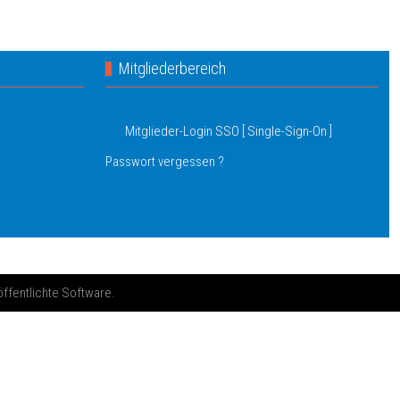
Mitgliederbereich
Mitglieder-Login SSO [ Single-Sign-On ]
Passwort vergessen ?
öffentlichte Software.