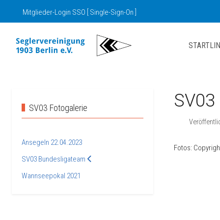
Mitglieder-Login SSO [ Single-Sign-On ]
STARTLIN
SV03 
SV03 Fotogalerie
Veröffentl
Ansegeln 22.04.2023
Fotos: Copyrig
SV03 Bundesligateam
Wannseepokal 2021
Vorheriger Be
Zurück