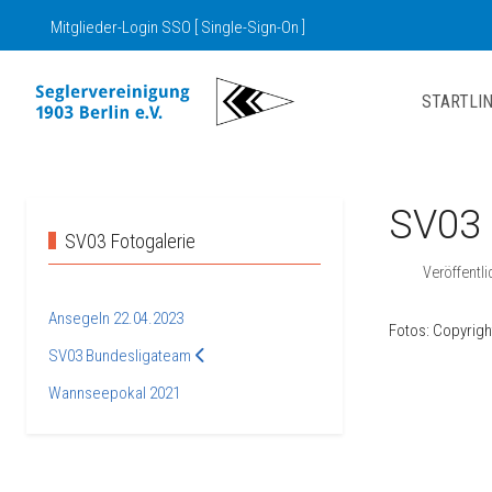
Mitglieder-Login SSO [ Single-Sign-On ]
STARTLIN
SV03 
SV03 Fotogalerie
Veröffentl
Ansegeln 22.04.2023
Fotos: Copyrig
SV03 Bundesligateam
Wannseepokal 2021
Vorheriger Be
Zurück