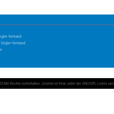
Segler-Verband
 Segler-Verband
in
 Alle Rechte vorbehalten. Joomla! ist freie, unter der GNU/GPL-Lizenz ver