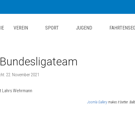
IE
VEREIN
SPORT
JUGEND
FAHRTENSE
Bundesligateam
icht: 22. November 2021
ht Lahrs Wehrmann
Joomla Gallery
makes it better. Ba
itrag: Ansegeln 2023