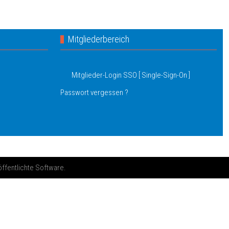
Mitgliederbereich
Mitglieder-Login SSO [ Single-Sign-On ]
Passwort vergessen ?
öffentlichte Software.