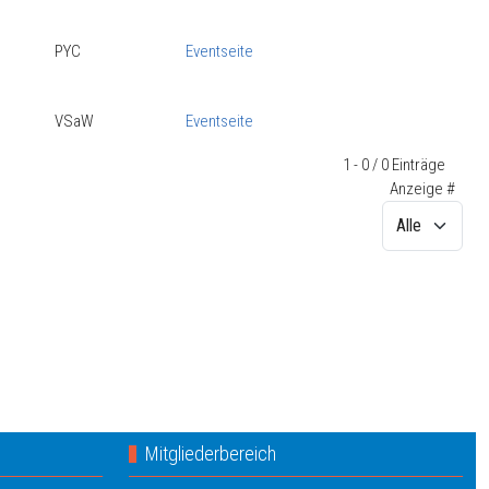
PYC
Eventseite
VSaW
Eventseite
1 - 0 / 0 Einträge
Anzeige #
Mitgliederbereich