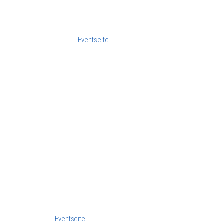
Eventseite
3
3
Eventseite