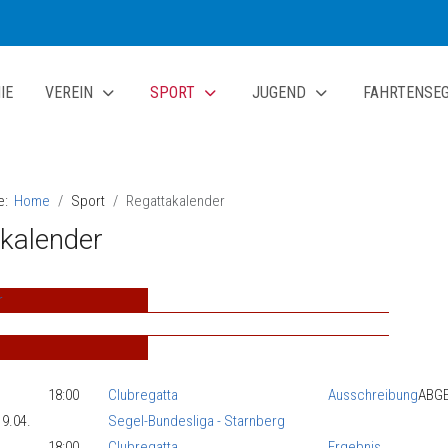
IE
VEREIN
SPORT
JUGEND
FAHRTENSE
te:
Home
Sport
Regattakalender
kalender
r
18:00
Clubregatta
Ausschreibung
ABGE
19.04.
Segel-Bundesliga - Starnberg
18:00
Clubregatta
Ergebnis