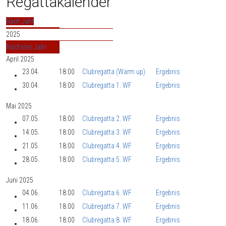
Regattakalender
Nach Jahr
2025
Nächstes Jahr
April 2025
23.04.
18:00
Clubregatta (Warm up)
Ergebnis
30.04.
18:00
Clubregatta 1. WF
Ergebnis
Mai 2025
07.05.
18:00
Clubregatta 2. WF
Ergebnis
14.05.
18:00
Clubregatta 3. WF
Ergebnis
21.05.
18:00
Clubregatta 4. WF
Ergebnis
28.05.
18:00
Clubregatta 5. WF
Ergebnis
Juni 2025
04.06.
18:00
Clubregatta 6. WF
Ergebnis
11.06.
18:00
Clubregatta 7. WF
Ergebnis
18.06.
18:00
Clubregatta 8. WF
Ergebnis