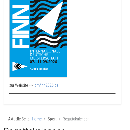
zur Website =>
idmfinn2026.de
Aktuelle Seite:
Home
Sport
Regattakalender