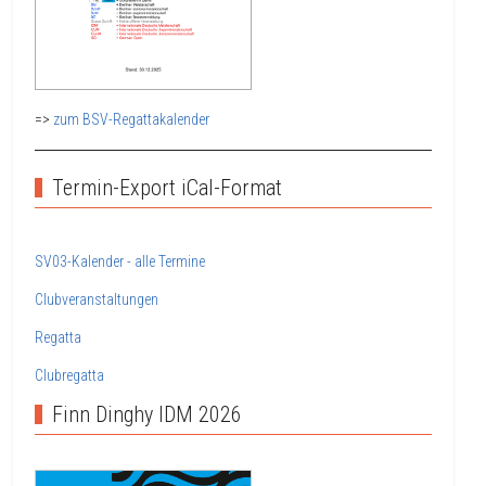
=>
zum BSV-Regattakalender
Termin-Export iCal-Format
SV03-Kalender - alle Termine
Clubveranstaltungen
Regatta
Clubregatta
Finn Dinghy IDM 2026