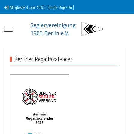
Mitglieder-Login SSO [ Single-Sign-On ]
Mobile Menu Toggle
Berliner Regattakalender