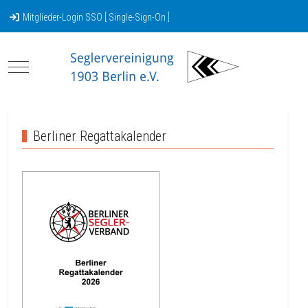
Mitglieder-Login SSO [ Single-Sign-On ]
Mobile Menu Toggle
Berliner Regattakalender