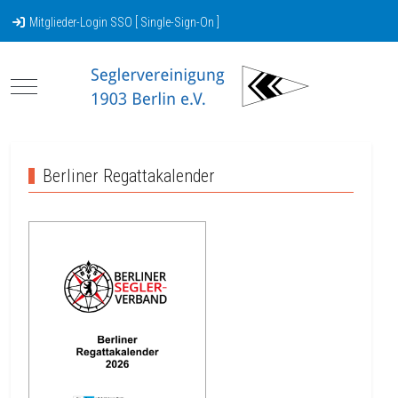
Mitglieder-Login SSO [ Single-Sign-On ]
Mobile Menu Toggle
Berliner Regattakalender