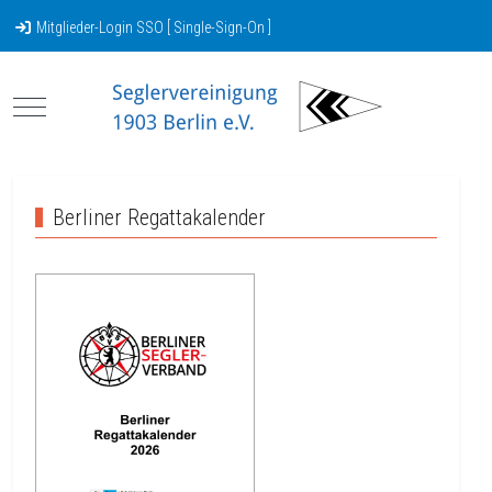
Mitglieder-Login SSO [ Single-Sign-On ]
Mobile Menu Toggle
Berliner Regattakalender