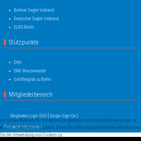
Berliner Segler-Verband
Deutscher Segler-Verband
DLRG Berlin
Stützpunkte
DHH
DRK Wasserwacht
Schiffergilde zu Berlin
Mitgliederbereich
Mitglieder-Login SSO [ Single-Sign-On ]
Um unsere Webseite für Sie optimal zu gestalten und fortlaufend verbessern zu
Passwort vergessen ?
können, verwenden wir Cookies. Durch die weitere Nutzung der Webseite stimmen
Sie der Verwendung von Cookies zu.