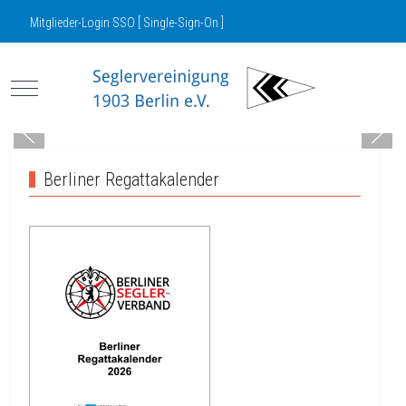
Mitglieder-Login SSO [ Single-Sign-On ]
Mobile Menu Toggle
Berliner Regattakalender