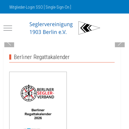
Mitglieder-Login SSO [ Single-Sign-On ]
Mobile Menu Toggle
Berliner Regattakalender