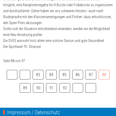
möglich, eine Ranglistenregatta für H-Boote oder Folkeboote zu organisieren
und durchzuführen. Daher haben wir uns schweren Herzens -auch nach
Rücksprache mit den Klassenvereinigungen und Flotten- dazu entschlossen,
den Sparr-Preis abzusagen.
Sollte sich die Situation entscheidend verändern, werden wir die Möglichkeit
einer Neu-Ansetzung prüfen.
Die SV03 wünscht trotz allem eine schöne Saison und gute Gesundheit.
Der Sportwart Th. Strasser
Seite 88 von 97
83
84
85
86
87
88
89
90
91
92
Impressum / Datenschutz