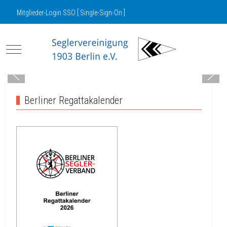
Mitglieder-Login SSO [ Single-Sign-On ]
Mobile Menu Toggle
Berliner Regattakalender