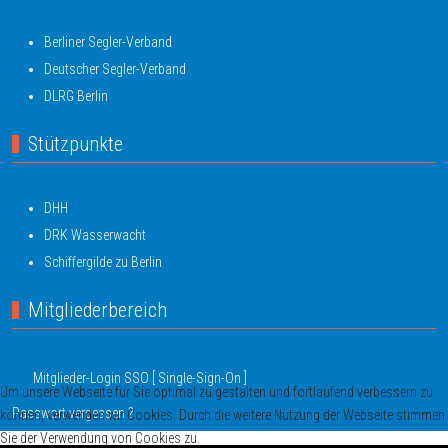
Berliner Segler-Verband
Deutscher Segler-Verband
DLRG Berlin
Stützpunkte
DHH
DRK Wasserwacht
Schiffergilde zu Berlin
Mitgliederbereich
Mitglieder-Login SSO [ Single-Sign-On ]
Um unsere Webseite für Sie optimal zu gestalten und fortlaufend verbessern zu
Passwort vergessen ?
können, verwenden wir Cookies. Durch die weitere Nutzung der Webseite stimmen
Sie der Verwendung von Cookies zu.