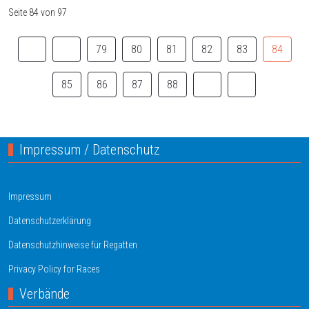
Seite 84 von 97
79
80
81
82
83
84
85
86
87
88
Impressum / Datenschutz
Impressum
Datenschutzerklärung
Datenschutzhinweise für Regatten
Privacy Policy for Races
Verbände