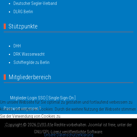
Deutscher Segler-Verband
DLRG Berlin
Stützpunkte
DHH
DRK Wasserwacht
Schiffergilde zu Berlin
Mitgliederbereich
Mitglieder-Login SSO [ Single-Sign-On ]
Um unsere Webseite für Sie optimal zu gestalten und fortlaufend verbessern zu
Passwort vergessen ?
können, verwenden wir Cookies. Durch die weitere Nutzung der Webseite stimmen
Sie der Verwendung von Cookies zu.
Copyright © 2026 SV03 Alle Rechte vorbehalten. Joomla! ist freie, unter der
Zustimmen
Ablehnen
GNU/GPL-Lizenz veröffentlichte Software.
Unsere Datenschutzerklärung