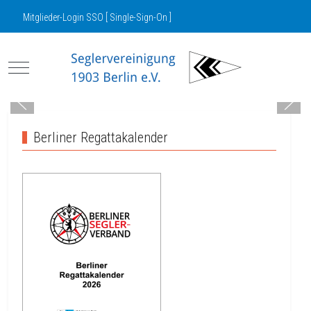
Mitglieder-Login SSO [ Single-Sign-On ]
Mobile Menu Toggle
Berliner Regattakalender