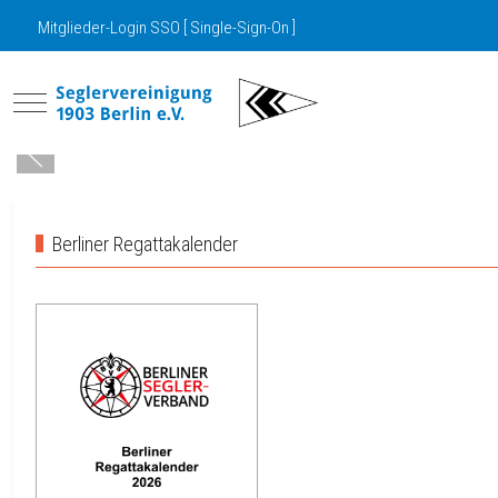
Mitglieder-Login SSO [ Single-Sign-On ]
Mobile Menu Toggle
Berliner Regattakalender