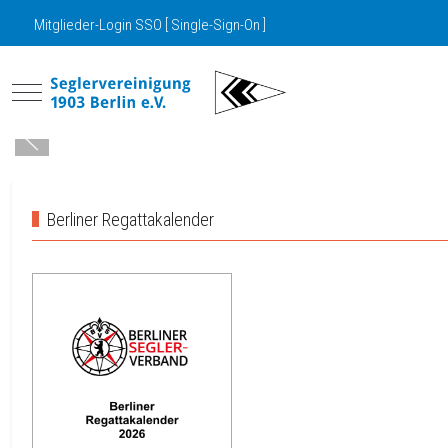
Mitglieder-Login SSO [ Single-Sign-On ]
Mobile Menu Toggle
Berliner Regattakalender