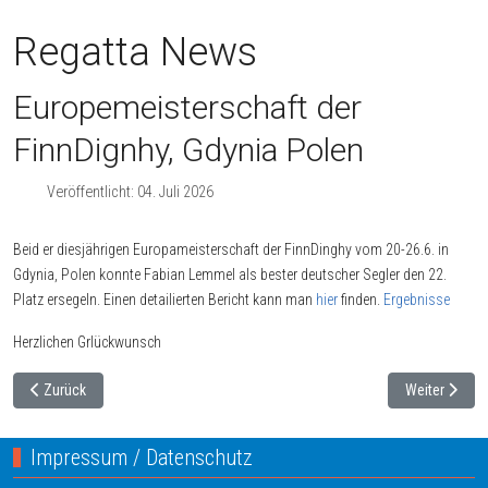
Regatta News
Europemeisterschaft der
FinnDignhy, Gdynia Polen
Veröffentlicht: 04. Juli 2026
Beid er diesjährigen Europameisterschaft der FinnDinghy vom 20-26.6. in
Gdynia, Polen konnte Fabian Lemmel als bester deutscher Segler den 22.
Platz ersegeln. Einen detailierten Bericht kann man
hier
finden.
Ergebnisse
Herzlichen Grlückwunsch
Vorheriger Beitrag: 2. Platz bei der Warnemünder Woche
Nächster Bei
Zurück
Weiter
Impressum / Datenschutz