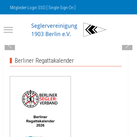
Mitglieder-Login SSO [ Single-Sign-On ]
Mobile Menu Toggle
Berliner Regattakalender