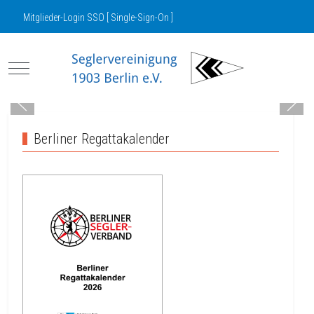
Mitglieder-Login SSO [ Single-Sign-On ]
Mobile Menu Toggle
Berliner Regattakalender