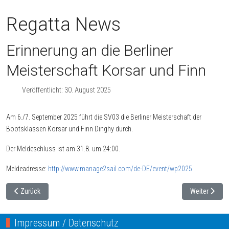
Regatta News
Erinnerung an die Berliner
Meisterschaft Korsar und Finn
Veröffentlicht: 30. August 2025
Am 6./7. September 2025 führt die SV03 die Berliner Meisterschaft der
Bootsklassen Korsar und Finn Dinghy durch.
Der Meldeschluss ist am 31.8. um 24:00.
Meldeadresse:
http://www.manage2sail.com/de-DE/event/wp2025
Vorheriger Beitrag: Wannseepokal - Berliner Meisterschaft Korsar und Finn
Nächster Beit
Zurück
Weiter
Impressum / Datenschutz