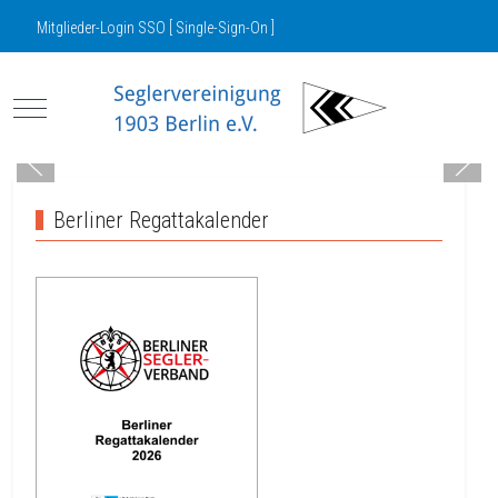
Mitglieder-Login SSO [ Single-Sign-On ]
Mobile Menu Toggle
Berliner Regattakalender