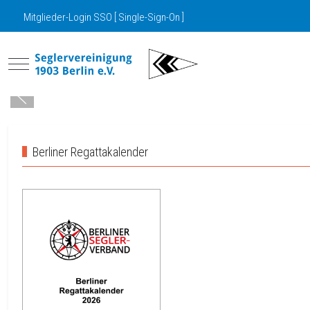
Mitglieder-Login SSO [ Single-Sign-On ]
Mobile Menu Toggle
Berliner Regattakalender