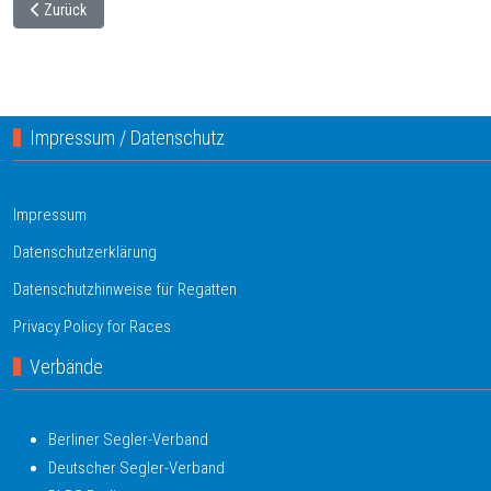
Vorheriger Beitrag: Doppelsieg für SV03 bei der Yardstick-Trophy
Zurück
Impressum / Datenschutz
Impressum
Datenschutzerklärung
Datenschutzhinweise für Regatten
Privacy Policy for Races
Verbände
Berliner Segler-Verband
Deutscher Segler-Verband