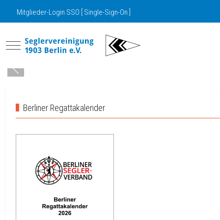
Mitglieder-Login SSO [ Single-Sign-On ]
Mobile Menu Toggle
Berliner Regattakalender