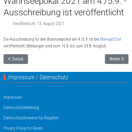
Wannseepokal 2021 am 4./5.9. -
Ausschreibung ist veröffentlicht
Veröffentlicht: 13. August 2021
Die Ausschreibung für den Wannseepokal am 4./5.9. ist bei
Manage2Sail
veröffentlicht; Meldungen sind vom 16.8. bis zum 29.8. möglich.
Vorheriger Beitrag: Null Drei Cup am 14./15. August
Nächster Beit
Zurück
Weiter
Impressum / Datenschutz
Impressum
Datenschutzerklärung
Datenschutzhinweise für Regatten
Privacy Policy for Races