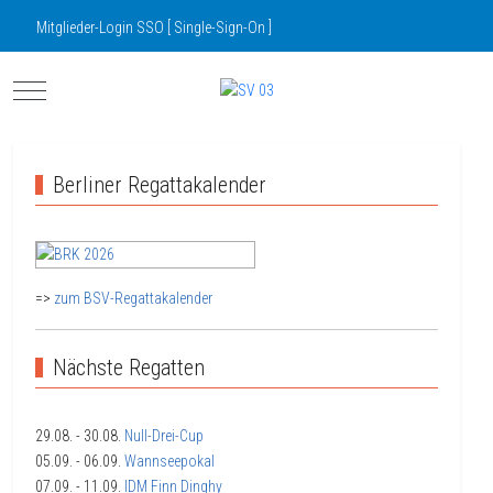
Mitglieder-Login SSO [ Single-Sign-On ]
Mobile Menu Toggle
Berliner Regattakalender
=>
zum BSV-Regattakalender
Nächste Regatten
29.08.
- 30.08.
Null-Drei-Cup
05.09.
- 06.09.
Wannseepokal
07.09.
- 11.09.
IDM Finn Dinghy